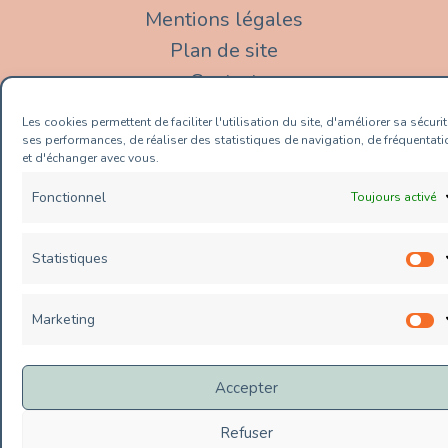
Mentions légales
Plan de site
Contact
Politique de cookies (UE)
Les cookies permettent de faciliter l'utilisation du site, d'améliorer sa sécurit
ses performances, de réaliser des statistiques de navigation, de fréquentati
et d'échanger avec vous.
Fonctionnel
Toujours activé
Copyright © 2026 Value Conseils |
&celestine et WebPlusUn
Statistiques
S
Marketing
M
Accepter
Refuser