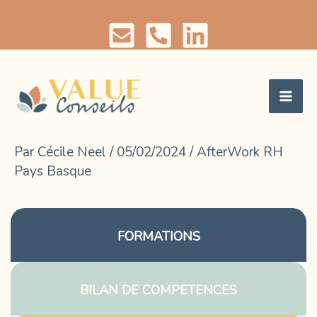
Aller
au
contenu
Par
Cécile Neel
/
05/02/2024
/
AfterWork RH
Pays Basque
FORMATIONS
BILAN DE COMPETENCES