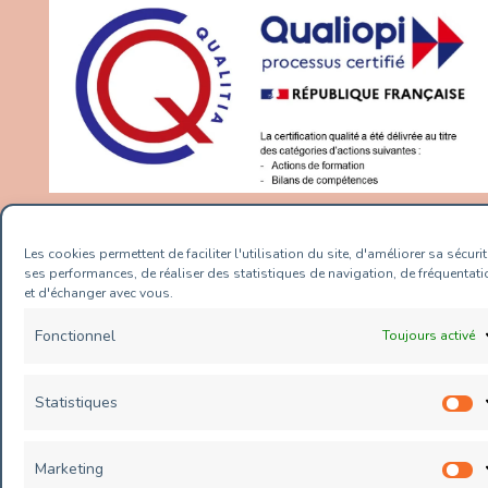
Mentions légales
Plan de site
Les cookies permettent de faciliter l'utilisation du site, d'améliorer sa sécurit
ses performances, de réaliser des statistiques de navigation, de fréquentati
Contact
et d'échanger avec vous.
Politique de cookies (UE)
Fonctionnel
Toujours activé
Statistiques
S
Copyright © 2026 Value Conseils |
&celestine et WebPlusUn
Marketing
M