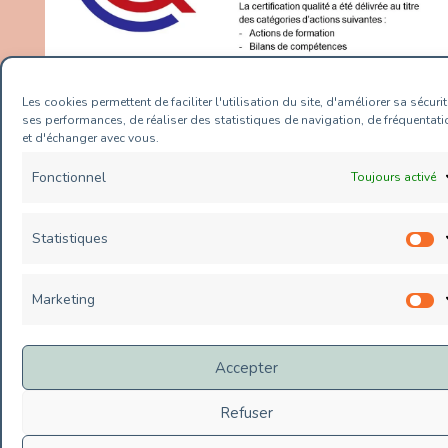
Mentions légales
Les cookies permettent de faciliter l'utilisation du site, d'améliorer sa sécurit
Plan de site
ses performances, de réaliser des statistiques de navigation, de fréquentati
et d'échanger avec vous.
Contact
Politique de cookies (UE)
Fonctionnel
Toujours activé
Statistiques
S
Copyright © 2026 Value Conseils |
&celestine et WebPlusUn
Marketing
M
Accepter
Refuser