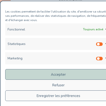
Mentions légales
Les cookies permettent de faciliter l'utilisation du site, d'améliorer sa sécurit
Plan de site
ses performances, de réaliser des statistiques de navigation, de fréquentati
et d'échanger avec vous.
Contact
Politique de cookies (UE)
Fonctionnel
Toujours activé
Statistiques
S
Copyright © 2026 Value Conseils |
&celestine et WebPlusUn
Marketing
M
Accepter
Refuser
Enregistrer les préférences