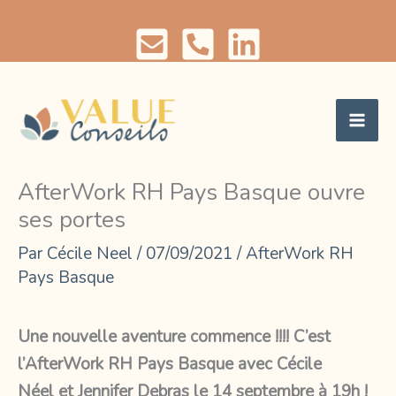
Aller
au
contenu
AfterWork RH Pays Basque ouvre
ses portes
Par
Cécile Neel
/
07/09/2021
/
AfterWork RH
Pays Basque
Une nouvelle aventure commence !!!! C’est
l’AfterWork RH Pays Basque avec
Cécile
Néel
et
Jennifer Debras
le 14 septembre à 19h !