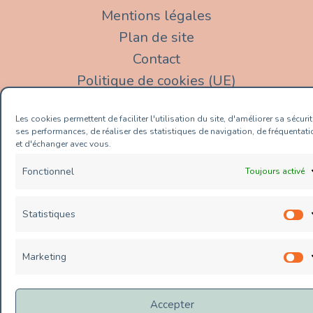
Mentions légales
Plan de site
Contact
Politique de cookies (UE)
Les cookies permettent de faciliter l'utilisation du site, d'améliorer sa sécurit
ses performances, de réaliser des statistiques de navigation, de fréquentati
et d'échanger avec vous.
Copyright © 2026 Value Conseils |
&celestine et WebPlusUn
Fonctionnel
Toujours activé
Statistiques
S
Marketing
M
Accepter